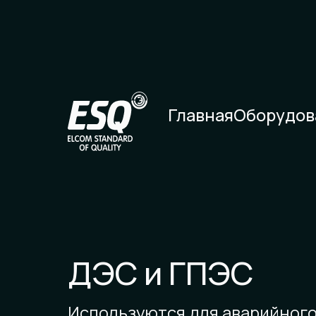
Главная
Оборудов
ДЭC и ГПЭC
Используются для аварийног