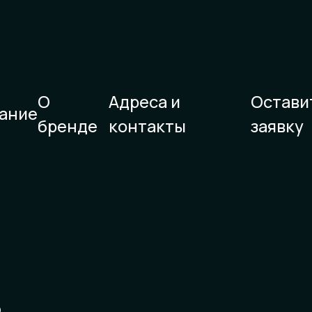
О
Адреса и
Остави
ание
бренде
контакты
заявку
о