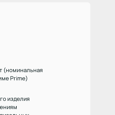
кВт (номинальная
име Prime)
го изделия
шениям