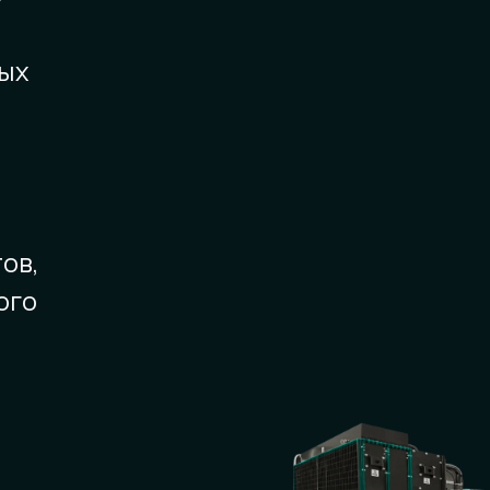
ых
я
ов,
ого