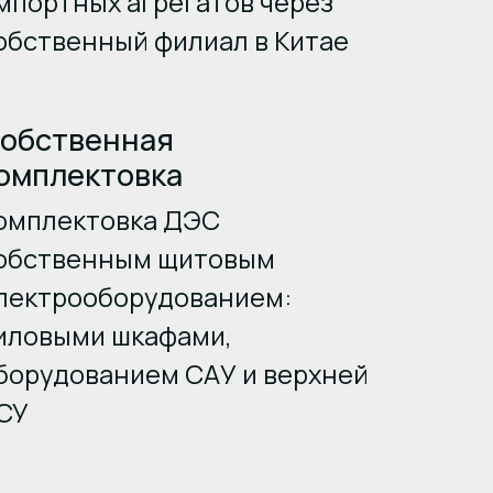
мпортных агрегатов через
обственный филиал в Китае
обственная
омплектовка
омплектовка ДЭС
обственным щитовым
лектрооборудованием:
иловыми шкафами,
борудованием САУ и верхней
СУ