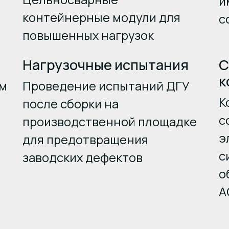
и
контейнерные модули для
с
повышенных нагрузок
Нагрузочные испытания
С
к
ым
Проведение испытаний ДГУ
К
после сборки на
с
производственной площадке
э
для предотвращения
с
заводских дефектов
о
А