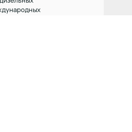
 дизельных
еждународных
 контейнерные
зок
ния импортных
ения ДГУ с
ечением без
О
ртнерской
 Китае
щитовым
ком” – силовыми