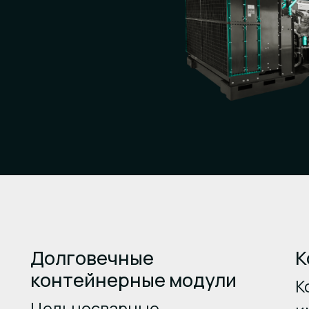
Долговечные
К
контейнерные модули
К
Цельносварные