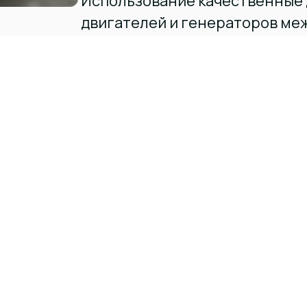
Использование качественные
двигателей и генераторов м
брендов
Долговечные цельносварные
модули для повышенных нагру
Контроль качества изготовле
агрегатов в Китае
Поставка ПЛК панелей управл
открытым программным обесп
обременений разработчика П
Нагрузочные испытания на па
производственной площадке в
Комплектация собственным 
электрооборудованием ГК “Эл