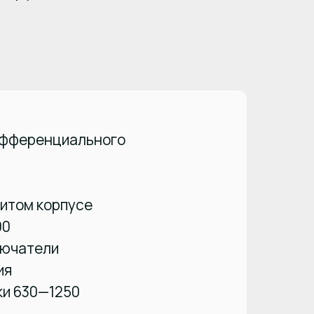
ифференциального
итом корпусе
00
лючатели
ия
ки 630—1250