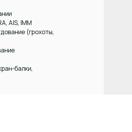
ании
A, AIS, IMM
дование (грохоты,
вание
кран-балки,
зентацию