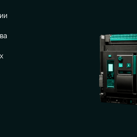
ии
ва
х