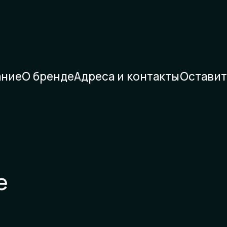
ание
О бренде
Адреса и контакты
Оставит
е